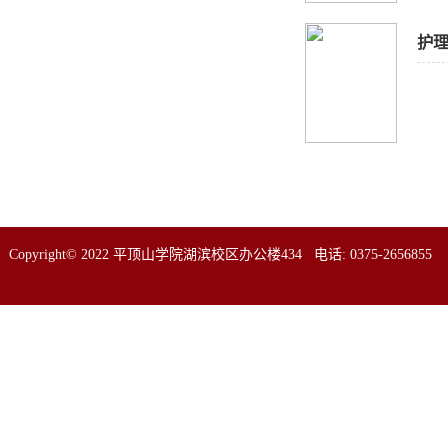
护
Copyright© 2022 平顶山学院湖滨校区办公楼434 电话: 0375-2656855