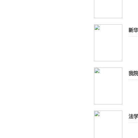
新
我院
法学