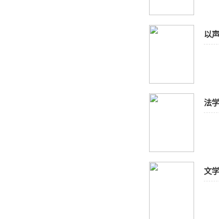
以声
法
文学